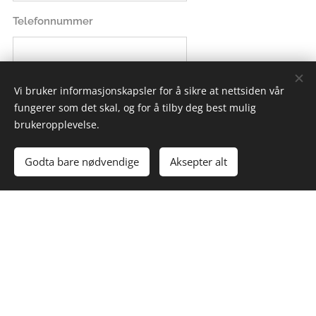
Telefonnummer
E-post
Vi bruker informasjonskapsler for å sikre at nettsiden vår
fungerer som det skal, og for å tilby deg best mulig
brukeropplevelse.
Melding
Godta bare nødvendige
Aksepter alt
Send